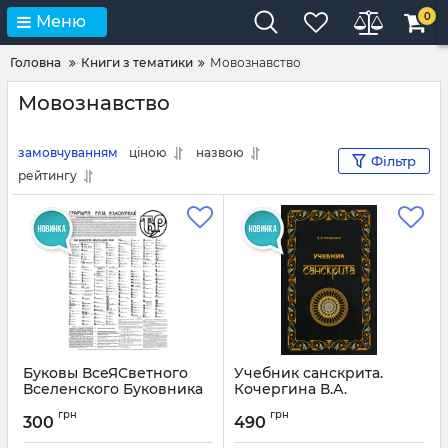
0
Меню
Головна
Книги з тематики
Мовознавство
Мовознавство
замовчуванням
ціною
назвою
Фільтр
рейтингу
Буковы ВсеЯСветного
Учебник санскрита.
Вселенского Буковника
Кочергина В.А.
(плакат к "Буковник
Артикул:
4204
грн
грн
ВсеЯсветной Грамоты")
300
490
Артикул:
4303