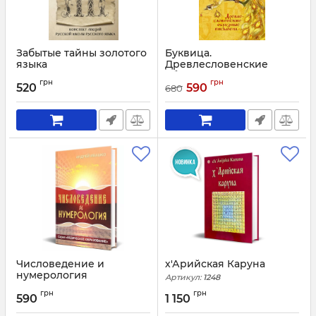
Забытые тайны золотого
Буквица.
языка
Древлесловенские
образные письмена
Артикул:
1878
грн
грн
520
590
680
Артикул:
1314
Числоведение и
х'Арийская Каруна
нумерология
Артикул:
1248
Артикул:
1227
грн
грн
590
1 150