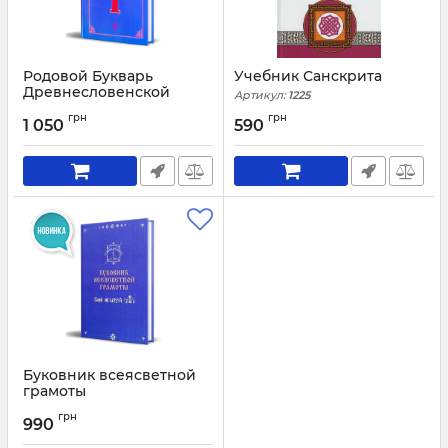
Родовой Букварь
Учебник Санскрита
Древнесловенской
Артикул:
1225
Буквицы. Книга 1
грн
грн
1 050
590
Артикул:
1224
Буковник всеясветной
грамоты
Артикул:
1238
грн
990