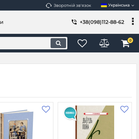
Зворотній зв'язок
Українська
ти
+38(098)112-88-62
0