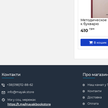
Методическое 
к букварю
Артикул:
1366
грн
410
В кошик
Контакти
Про магази
+38(098)112-88-62
Наш канал у 
Контакти
info@mayak.store
Доставка
Ми у соц. мережах:
Оплата
https://
t.me/mayakbookstore