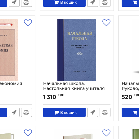
В кошик
 экономия
Начальная школа.
Началь
Настольная книга учителя
Руково
родител
Артикул:
1365
грн
гр
1 310
520
Артикул:
В кошик