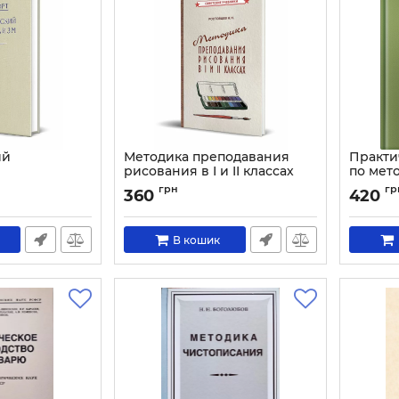
ий
Методика преподавания
Практи
рисования в I и II классах
по мет
(1958)
естест
грн
гр
360
420
началь
Артикул:
1986
Артикул:
В кошик