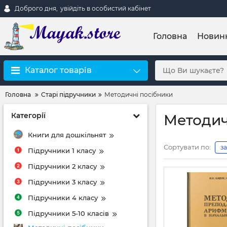
Доброго дня,
увійдіть в особистий кабінет
Головна
Новин
Каталог товарів
Головна
Старі підручники
Методичні посібники
Категорії
Методич
Книги для дошкільнят
Сортувати по:
з
Підручники 1 класу
Підручники 2 класу
Підручники 3 класу
Підручники 4 класу
Підручники 5-10 класів