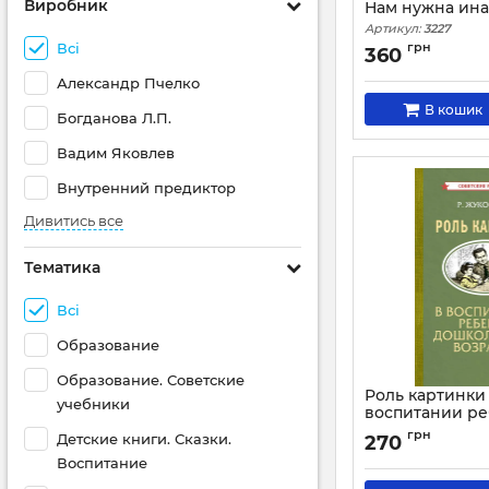
Виробник
Нам нужна ина
Артикул:
3227
Всі
грн
360
Александр Пчелко
В кошик
Богданова Л.П.
Вадим Яковлев
Внутренний предиктор
Дивитись все
Тематика
Всі
Образование
Образование. Советские
Роль картинки
учебники
воспитании ре
дошкольного во
грн
Детские книги. Сказки.
270
Артикул:
3063
Воспитание