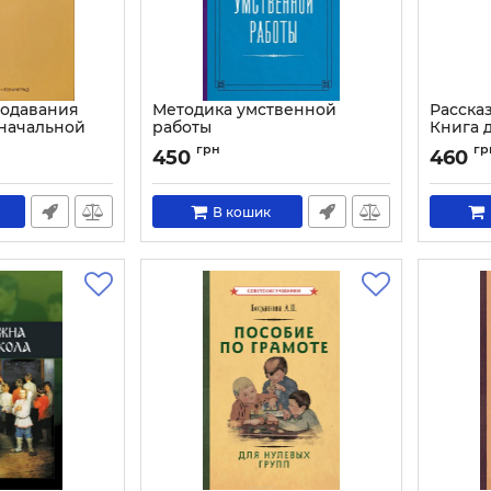
подавания
Методика умственной
Рассказ
начальной
работы
Книга 
.Н., Попова
саду
Артикул:
4253
грн
гр
450
460
Артикул:
В кошик