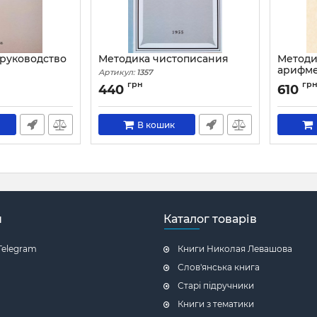
руководство
Методика чистописания
Методи
арифме
Артикул:
1357
школе
грн
гр
440
610
Артикул:
В кошик
н
Каталог товарів
Telegram
Книги Николая Левашова
Слов'янська книга
Старі підручники
Книги з тематики