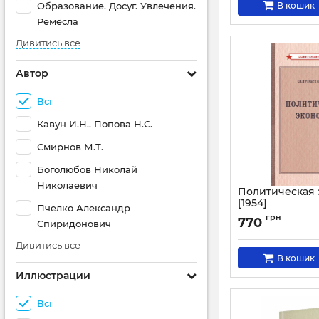
Образование. Досуг. Увлечения.
В кошик
Ремёсла
Дивитись все
Автор
Всі
Кавун И.Н.. Попова Н.С.
Смирнов М.Т.
Боголюбов Николай
Николаевич
Политическая
[1954]
Пчелко Александр
Артикул:
3042
грн
770
Спиридонович
Дивитись все
В кошик
Иллюстрации
Всі