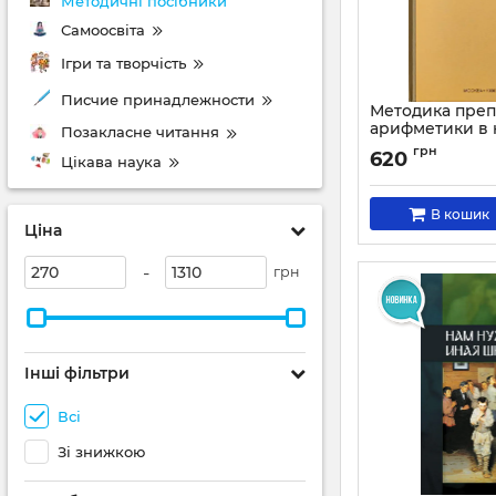
Методичні посібники
Самоосвіта
Ігри та творчість
Писчие принадлежности
Методика пре
арифметики в 
Позакласне читання
школе (Кавун И
грн
620
Цікава наука
Н.С.)
Артикул:
1210
В кошик
Ціна
-
грн
Інші фільтри
Всі
Зі знижкою