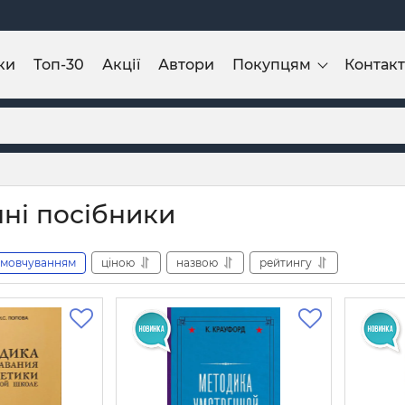
ки
Топ-30
Акції
Автори
Покупцям
Контак
ні посібники
амовчуванням
ціною
назвою
рейтингу