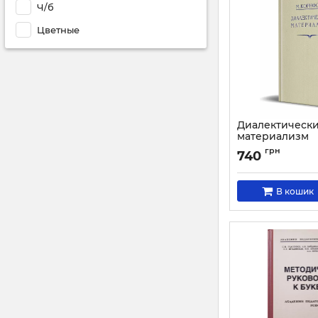
Ч/б
Цветные
Диалектическ
материализм
Артикул:
1933
грн
740
В кошик