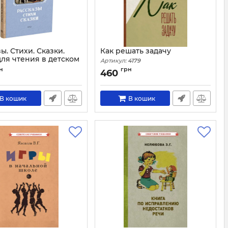
ы. Стихи. Сказки.
Как решать задачу
для чтения в детском
Артикул:
4179
н
грн
460
4161
В кошик
В кошик