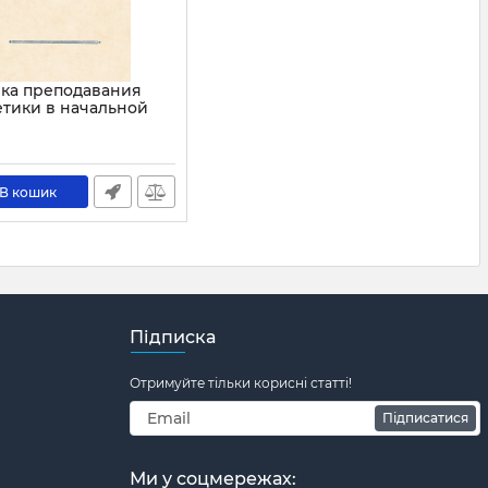
ка преподавания
тики в начальной
н
1363
В кошик
Підписка
Отримуйте тільки корисні статті!
Підписатися
Ми у соцмережах: