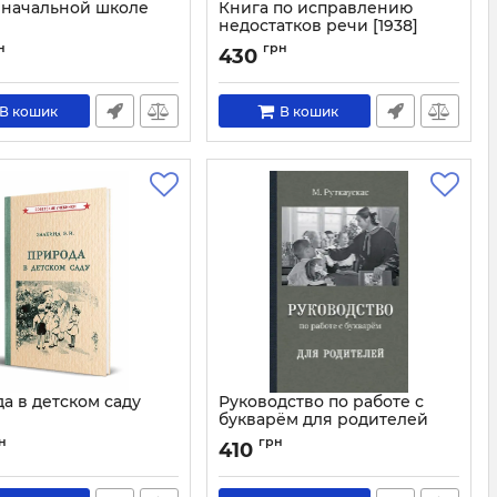
 начальной школе
Книга по исправлению
недостатков речи [1938]
3066
Артикул:
3019
н
грн
430
В кошик
В кошик
а в детском саду
Руководство по работе с
букварём для родителей
2035
Артикул:
3058
н
грн
410