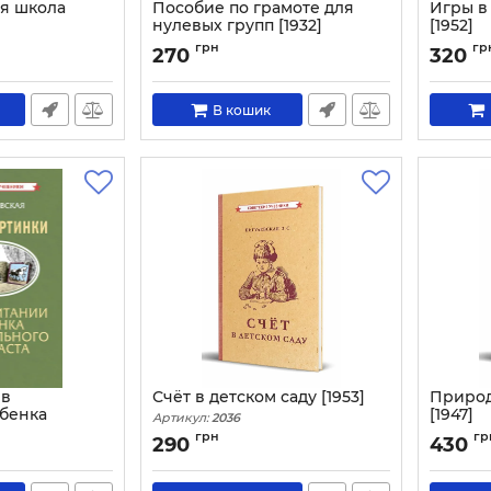
я школа
Пособие по грамоте для
Игры в
нулевых групп [1932]
[1952]
Артикул:
3096
Артикул:
грн
гр
270
320
В кошик
 в
Счёт в детском саду [1953]
Природ
бенка
[1947]
Артикул:
2036
зраста [1954]
Артикул:
грн
гр
290
430