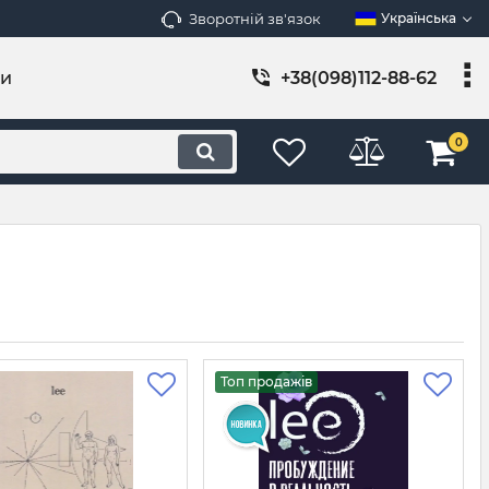
Зворотній зв'язок
Українська
ти
+38(098)112-88-62
0
Топ продажів