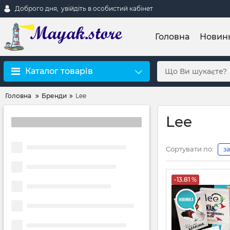
Доброго дня,
увійдіть в особистий кабінет
Головна
Новин
Каталог товарів
Головна
Бренди
Lee
Lee
Сортувати по:
з
-13.81 %