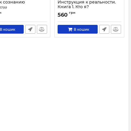
к сознанию
Инструкция к реальности.
Книга 1. Кто я?
1799
Артикул:
1784
н
грн
560
В кошик
В кошик