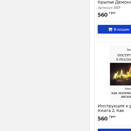
Крылья Демон
Артикул:
3127
грн
560
В кошик
Инструкция к 
Книга 2. Как
материализов
грн
560
желания?
Артикул:
1797