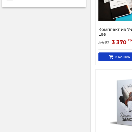
Комплект из 7-
Lee
Артикул:
4205
г
3 370
3 910
В кошик