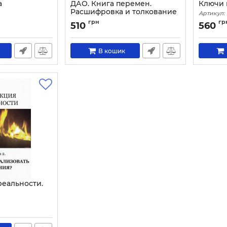
а
ДАО. Книга перемен.
Ключи 
Расшифровка и толкование
Артикул:
И-цзин в соответствии с
грн
гр
510
560
первоначальным смыслом
ДАО
Артикул:
3076
В кошик
реальности.
ывать