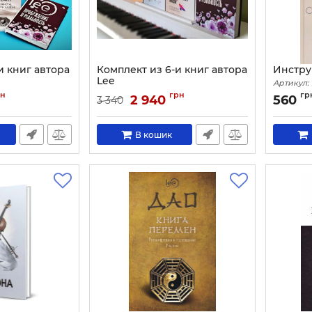
и книг автора
Комплект из 6-и книг автора
Инстру
Lee
Артикул:
Артикул:
4219
рн
грн
гр
2 940
560
3 340
В кошик