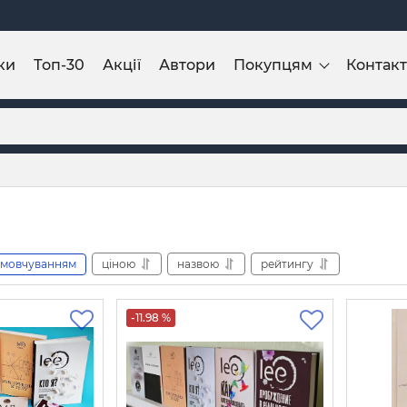
ки
Топ-30
Акції
Автори
Покупцям
Контак
амовчуванням
ціною
назвою
рейтингу
-11.98 %