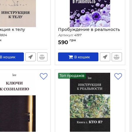
кция к телу
Пробуждение в реальность
1804
Артикул:
4197
н
грн
590
В кошик
В кошик
Топ продажів