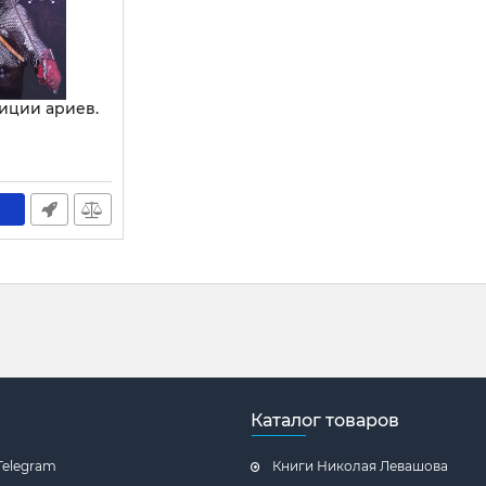
иции ариев.
скому
ству
Каталог товаров
Telegram
Книги Николая Левашова