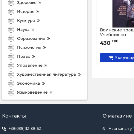
Здоровье
История
Культура
Наука
Воинские трад
Учебник по
Образование
древнеславян
грн
430
боевому искус
Психология
Артикул:
1973
Право
В корзину
Управление
Художественная литература
Экономика
Языковедение
Контакты
О магазине
+38(098)112-88-62
Наш канал у 