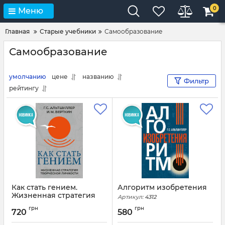
0
Меню
Главная
Старые учебники
Самообразование
Самообразование
умолчанию
цене
названию
Фильтр
рейтингу
Как стать гением.
Алгоритм изобретения
Жизненная стратегия
Артикул:
4312
творческой личности
грн
грн
720
580
Артикул:
4313