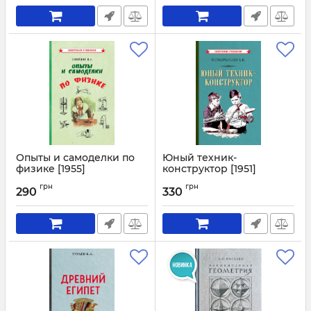
Опыты и самоделки по
Юный техник-
физике [1955]
конструктор [1951]
Артикул:
3072
Артикул:
3071
грн
грн
290
330