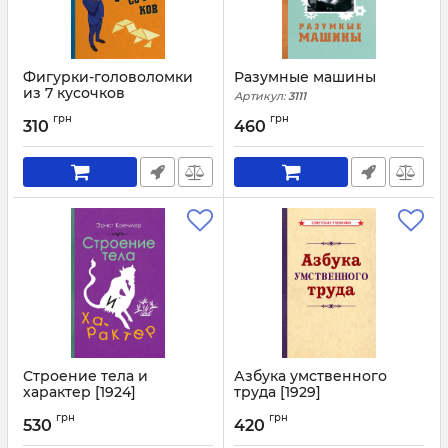
Фигурки-головоломки
Разумные машины
из 7 кусочков
Артикул:
3111
Артикул:
3136
грн
грн
310
460
Строение тела и
Азбука умственного
характер [1924]
труда [1929]
Артикул:
3098
Артикул:
3093
грн
грн
530
420