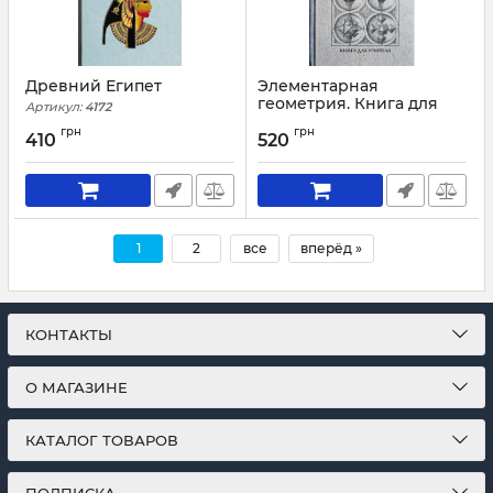
Древний Египет
Элементарная
геометрия. Книга для
Артикул:
4172
учителя
грн
грн
410
520
Артикул:
4223
1
2
все
вперёд »
КОНТАКТЫ
О МАГАЗИНЕ
КАТАЛОГ ТОВАРОВ