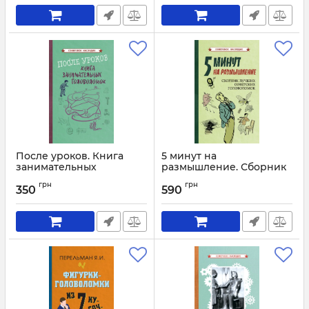
После уроков. Книга
5 минут на
занимательных
размышление. Сборник
головоломок [1958]
лучших советских
грн
грн
головоломок [1950]
350
590
Артикул:
3162
Артикул:
3161