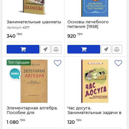
Занимательные шахматы
Основы лечебного
питания [1958]
Артикул:
4217
Артикул:
3229
грн
грн
340
920
Топ продаж
Элементарная алгебра.
Час досуга.
Пособие для
Занимательные задачи в
самообразования
рисунках [1947]
грн
грн
1 080
120
Артикул:
4192
Артикул:
3174