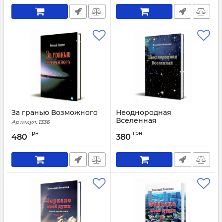
В книгах Николая Левашова нет никакой мистики
или фантазии. В них Вы найдёте только лишь
Знания, реальные и обоснованные, без догм и
постулатов. От Вас требуется всего лишь немного
времени и сил, чтобы изучить эти Знания. А
результаты этого изучения Вас очень удивят, и
очень сильно обрадуют!
За гранью Возможного
Неоднородная
Вселенная
Артикул:
1336
Артикул:
1340
грн
грн
480
380