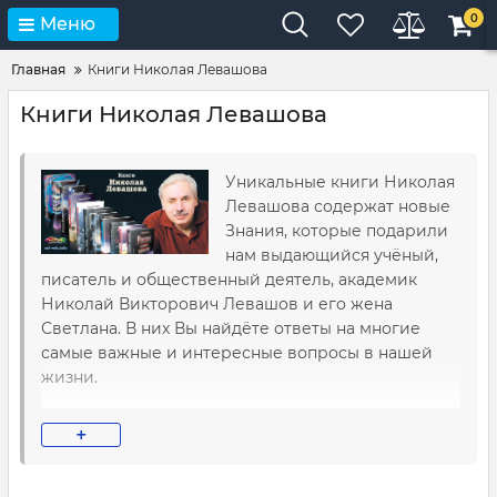
0
Меню
Главная
Книги Николая Левашова
Книги Николая Левашова
Уникальные книги Николая
Левашова содержат новые
Знания, которые подарили
нам выдающийся учёный,
писатель и общественный деятель, академик
Николай Викторович Левашов и его жена
Светлана. В них Вы найдёте ответы на многие
самые важные и интересные вопросы в нашей
жизни.
Из книг Николая Левашова Вы узнаете как
+
образовалась планета Земля и что она
представляет из себя на самом деле, а также что