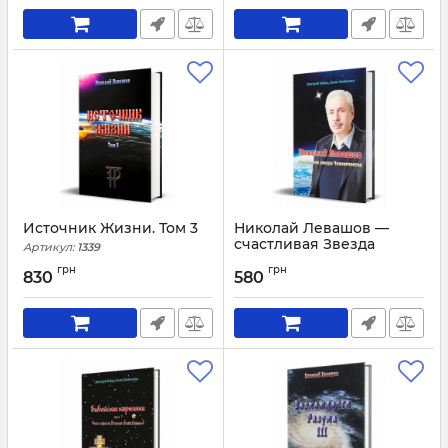
Источник Жизни. Том 3
Николай Левашов —
счастливая Звезда
Артикул:
1339
Человечества
грн
грн
830
580
Артикул:
1327