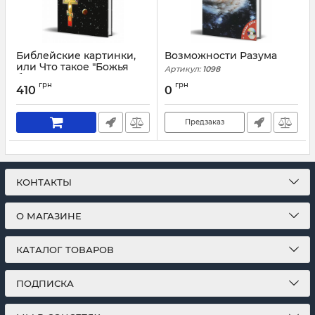
Библейские картинки,
Возможности Разума
или Что такое "Божья
Артикул:
1098
благодать"
грн
грн
410
0
Артикул:
1141
Предзаказ
КОНТАКТЫ
О МАГАЗИНЕ
КАТАЛОГ ТОВАРОВ
ПОДПИСКА