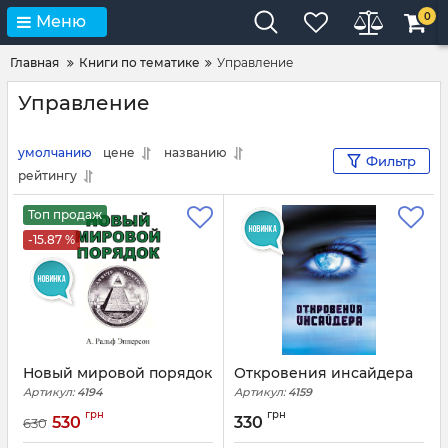
0
Меню
Главная
Книги по тематике
Управление
Управление
умолчанию
цене
названию
Фильтр
рейтингу
Топ продаж
-15.87 %
Новый мировой порядок
Откровения инсайдера
Артикул:
4194
Артикул:
4159
грн
грн
530
330
630