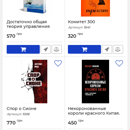
Достаточно общая
Комитет 300
теория управления
Артикул:
1641
(ДОТУ)
грн
грн
570
320
Артикул:
1967
Спор о Сионе
Некоронованные
короли красного Китая.
Артикул:
1006
Кланы и политические
грн
грн
группировки КНР (2-е
770
450
издание, исправленное