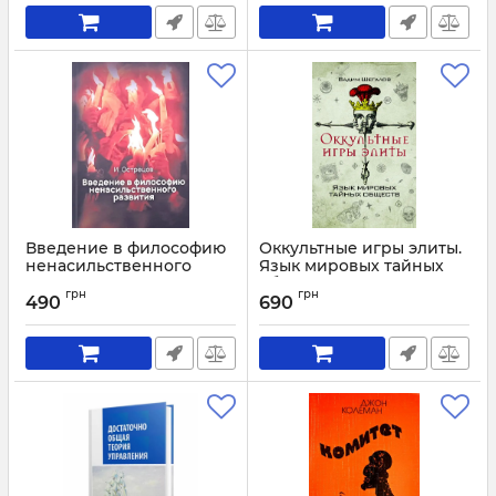
Введение в философию
Оккультные игры элиты.
ненасильственного
Язык мировых тайных
развития
обществ
грн
грн
490
690
Артикул:
3212
Артикул:
3144