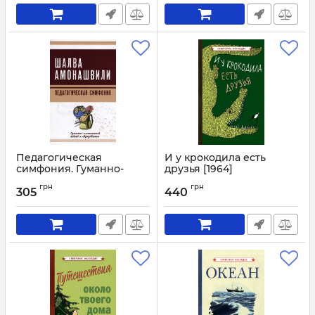
Педагогическая
И у крокодила есть
симфония. Гуманно-
друзья [1964]
личностный подход к
Артикул:
3083
грн
грн
образованию
305
440
Артикул:
3089