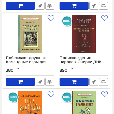
Побеждают дружные.
Происхождение
Командные игры для
народов. Очерки ДНК-
детей [1955]
генеалогии
грн
грн
380
890
Артикул:
3047
Артикул:
3034