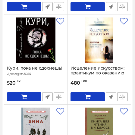
Кури, пока не сдохнешь!
Исцеление искусством:
практикум по оказанию
Артикул:
3055
помощи жертвам
грн
грн
насилия
520
480
Артикул:
3053