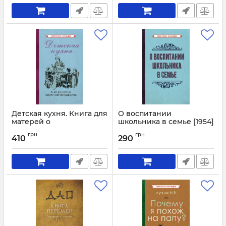
Детская кухня. Книга для
О воспитании
матерей о
школьника в семье [1954]
приготовлении пищи
Артикул:
3077
грн
грн
детям [1955]
410
290
Артикул:
3078