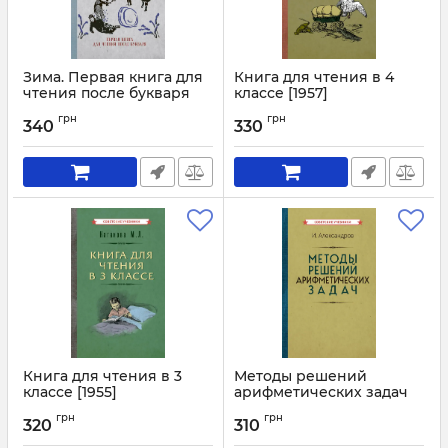
Зима. Первая книга для
Книга для чтения в 4
чтения после букваря
классе [1957]
[1927]
Артикул:
3050
грн
грн
340
330
Артикул:
3051
Книга для чтения в 3
Методы решений
классе [1955]
арифметических задач
[1953]
Артикул:
3049
грн
грн
320
310
Артикул:
3048