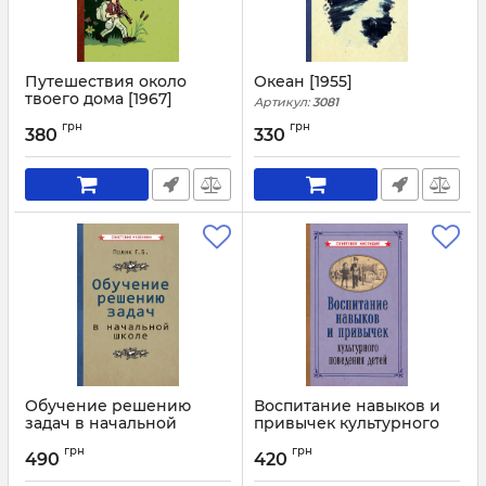
Путешествия около
Океан [1955]
твоего дома [1967]
Артикул:
3081
Артикул:
3082
грн
грн
380
330
Обучение решению
Воспитание навыков и
задач в начальной
привычек культурного
школе [1950]
поведения детей [1955]
грн
грн
490
420
Артикул:
3080
Артикул:
3079