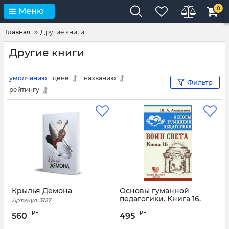
0
Меню
Главная
Другие книги
Другие книги
умолчанию
цене
названию
Фильтр
рейтингу
Крылья Демона
Основы гуманной
педагогики. Книга 16.
Артикул:
3127
Воин Света
грн
грн
560
495
Артикул:
3090