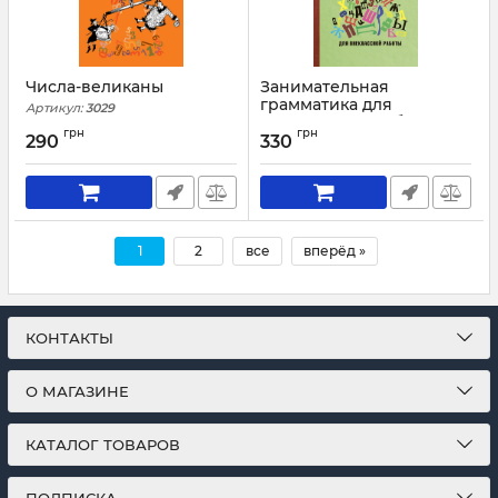
Числа-великаны
Занимательная
грамматика для
Артикул:
3029
внеклассной работы
грн
грн
[1959]
290
330
Артикул:
3026
1
2
все
вперёд »
КОНТАКТЫ
О МАГАЗИНЕ
КАТАЛОГ ТОВАРОВ