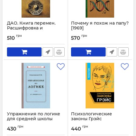
ДАО. Книга перемен.
Почему я похож на папу?
Расшифровка и
[1969]
толкование И-цзин в
Артикул:
3075
грн
грн
соответствии с
510
570
первоначальным
смыслом ДАО
Артикул:
3076
Упражнения по логике
Психологические
для средней школы
законы Грэйс
[1952]
Артикул:
3057
грн
грн
430
440
Артикул:
3070