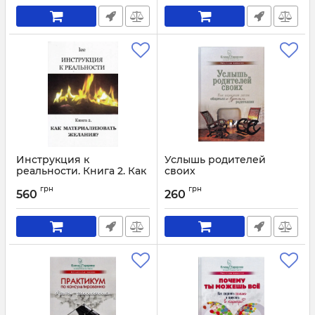
Инструкция к
Услышь родителей
реальности. Книга 2. Как
своих
материализовывать
Артикул:
1925
грн
грн
желания?
560
260
Артикул:
1797