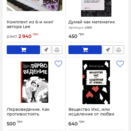
Комплект из 6-и книг
Думай как математик
автора Lee
Артикул:
4188
Артикул:
4219
грн
грн
2 940
450
3 340
Лярвоведение. Как
Вещество Икс, или
противостоять
исцеление от любви
инфернальным
Артикул:
3226
грн
грн
паразитам
500
640
Артикул:
3233