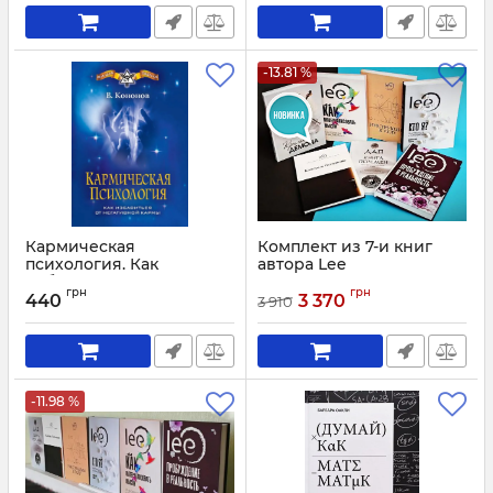
-13.81 %
Кармическая
Комплект из 7-и книг
психология. Как
автора Lee
избавиться от
Артикул:
4205
грн
грн
негативной кармы
440
3 370
3 910
Артикул:
4221
-11.98 %