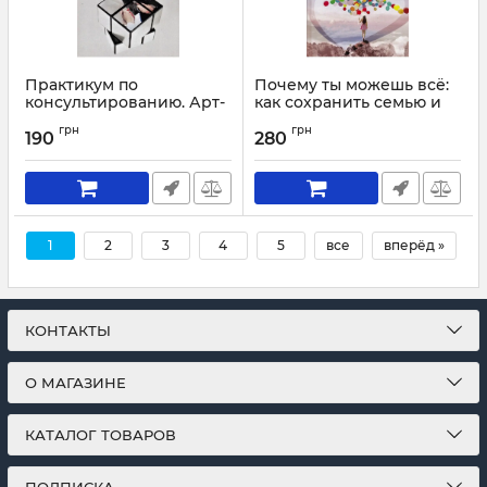
Практикум по
Почему ты можешь всё:
консультированию. Арт-
как сохранить семью и
решения
преуспеть в карьере?
грн
грн
190
280
Артикул:
1915
Артикул:
1913
1
2
3
4
5
все
вперёд »
КОНТАКТЫ
О МАГАЗИНЕ
КАТАЛОГ ТОВАРОВ