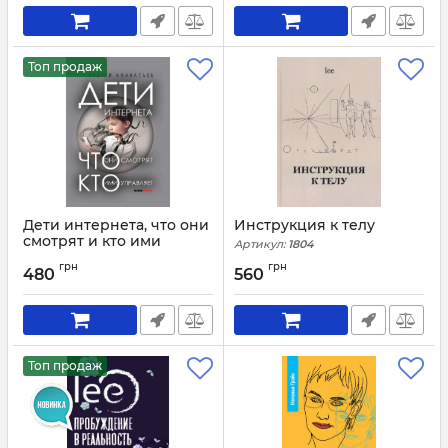
Топ продаж
Дети интернета, что они
Инструкция к телу
смотрят и кто ими
Артикул:
1804
управляет
грн
грн
480
560
Артикул:
4189
Топ продаж