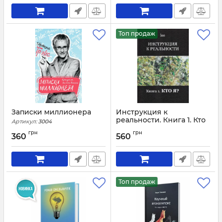
Топ продаж
Записки миллионера
Инструкция к
реальности. Книга 1. Кто
Артикул:
3004
я?
грн
грн
360
560
Артикул:
1784
Топ продаж