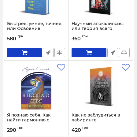
Быстрее, умнее, точнее,
Научный апокалипсис,
или Освоение
или теория всего
потенциала развития
Артикул:
1911
грн
грн
человека
580
360
Артикул:
1988
Я познаю себя. Как
Как не заблудиться в
найти гармонию с
лабиринте
миром и свое
психосоматики
грн
грн
предназначение в нем
290
420
Артикул:
1902
Артикул:
1980