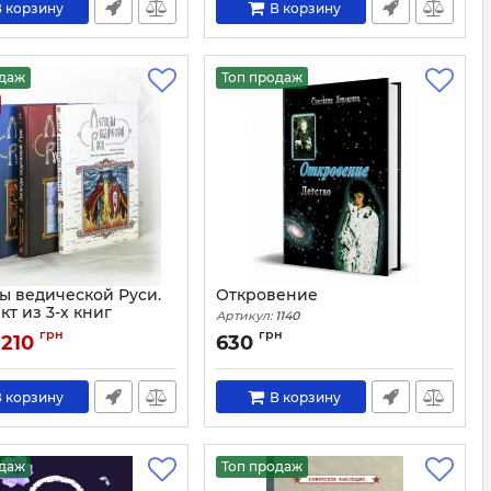
 корзину
В корзину
одаж
Топ продаж
ы ведической Руси.
Откровение
т из 3-х книг
Артикул:
1140
1599
грн
грн
 210
630
 корзину
В корзину
одаж
Топ продаж