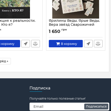
кция к реальности.
Ярилины Веды. Ярые Веды.
. Кто я?
Вера звёзд Сварожичей
Прави, Слави и Чистоты,
1784
н
грн
1 650
Руны Прави и Алатырь-
руны Сварожичей
Артикул:
1687
 корзину
В корзину
рёд »
Подписка
Получайте только полезные статьи!
Подписаться