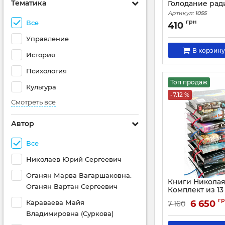
Тематика
Голодание рад
Артикул:
1055
грн
Все
410
Управление
В корзину
История
Психология
Топ продаж
Культура
-7.12 %
Смотреть все
Автор
Все
Николаев Юрий Сергеевич
Оганян Марва Вагаршаковна.
Книги Николая
Оганян Вартан Сергеевич
Комплект из 13
Артикул:
1934
г
Караваева Майя
6 650
7 160
Владимировна (Суркова)