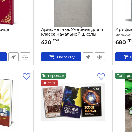
вица
Арифметика. Учебник для 4
Арифме
класса начальной школы
Артикул:
Артикул:
1807
н
грн
гр
420
680
В корзину
В
Топ продаж
Топ пр
-18.99 %