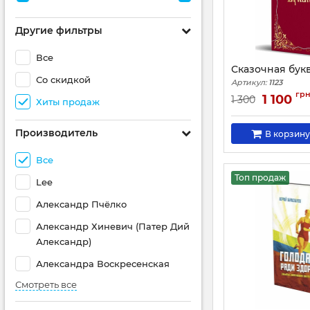
Другие фильтры
Все
Сказочная бук
Со скидкой
Артикул:
1123
гр
1 100
1 300
Хиты продаж
Производитель
В корзину
Все
Топ продаж
Lee
Александр Пчёлко
Александр Хиневич (Патер Дий
Александр)
Александра Воскресенская
Смотреть все