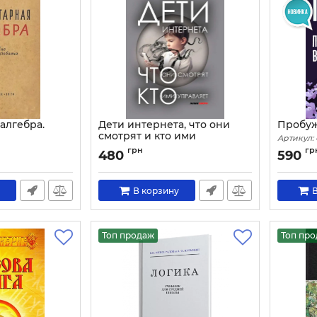
алгебра.
Дети интернета, что они
Пробуж
смотрят и кто ими
Артикул:
ния
управляет
грн
гр
480
590
Артикул:
4189
В корзину
В
Топ продаж
Топ пр