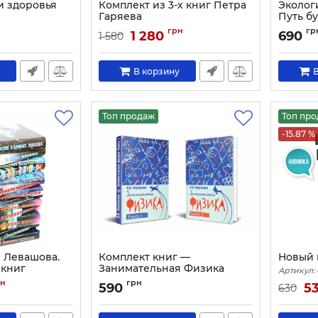
и здоровья
Комплект из 3-х книг Петра
Эколог
Гаряева
Путь б
Артикул:
1982
Артикул:
грн
гр
1 280
690
1 580
В корзину
В
Топ продаж
Топ пр
-15.87 %
 Левашова.
Комплект книг —
Новый 
 книг
Занимательная Физика
Артикул:
Артикул:
1941
рн
грн
590
5
630