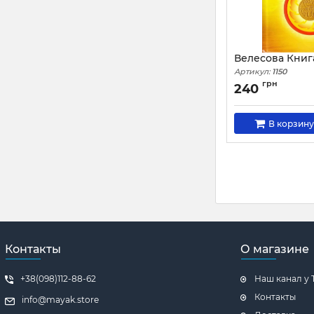
Велесова Книг
Артикул:
1150
грн
240
В корзину
Контакты
О магазине
+38(098)112-88-62
Наш канал у 
Контакты
info@mayak.store