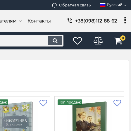
Обратная связь
Русский
ателям
Контакты
+38(098)112-88-62
0
одаж
Топ продаж