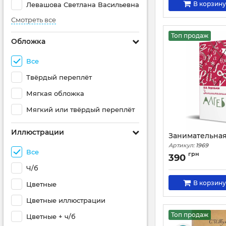
В корзину
Левашова Светлана Васильевна
Смотреть все
Топ продаж
Обложка
Все
Твёрдый переплёт
Мягкая обложка
Мягкий или твёрдый переплёт
Иллюстрации
Занимательная
Артикул:
1969
Все
грн
390
Ч/б
В корзину
Цветные
Цветные иллюстрации
Топ продаж
Цветные + ч/б