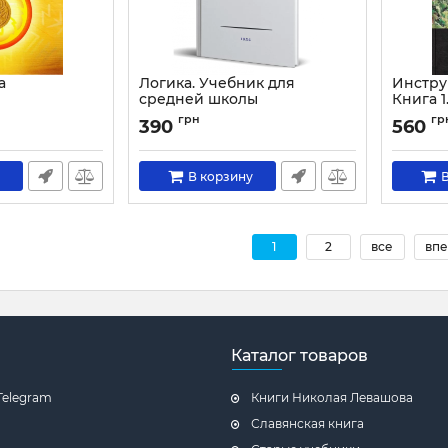
а
Логика. Учебник для
Инстру
средней школы
Книга 1
Артикул:
1354
Артикул:
грн
гр
390
560
В корзину
В
1
2
все
впе
Каталог товаров
Telegram
Книги Николая Левашова
Славянская книга