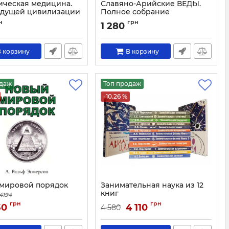
ическая медицина.
Славяно-Арийские ВЕДЫ.
удущей цивилизации
Полное собрание
1056
Артикул:
1212
н
грн
1 280
 корзину
В корзину
одаж
Топ продаж
-10.26 %
мировой порядок
Занимательная наука из 12
книг
4194
Артикул:
2029
грн
грн
30
4 110
4 580