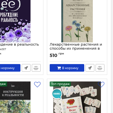
дение в реальность
Лекарственные растения и
способы их применения в
4197
народе [1960]
н
грн
510
Артикул:
3166
 корзину
В корзину
одаж
Топ продаж