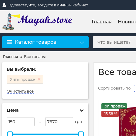
Здравствуйте,
войдите в личный кабинет
Главная
Новин
Каталог товаров
Главная
Все товары
Вы выбрали:
Все тов
Хиты продаж
Сортировать по:
Очистить все
Топ продаж
Цена
-15.38 %
-
грн