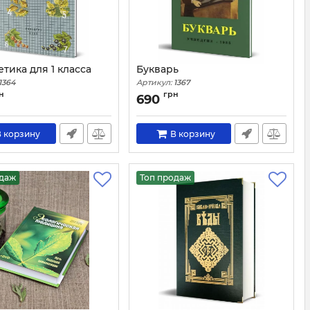
тика для 1 класса
Букварь
1364
Артикул:
1367
н
грн
690
 корзину
В корзину
одаж
Топ продаж