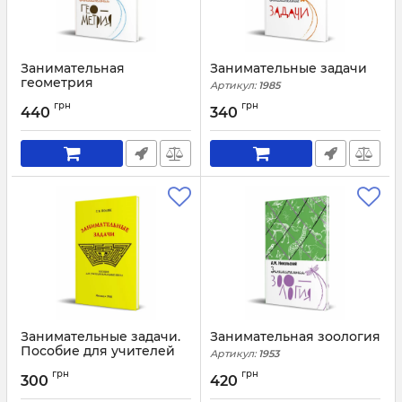
Занимательная
Занимательные задачи
геометрия
Артикул:
1985
Артикул:
1952
грн
грн
440
340
Занимательные задачи.
Занимательная зоология
Пособие для учителей
Артикул:
1953
начальных школ (1948)
грн
грн
300
420
Артикул:
1984