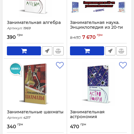
Занимательная алгебра
Занимательная наука.
Энциклопедия из 20-ти
Артикул:
1969
увлекательных книг +
грн
грн
бонус
390
7 670
8 430
Артикул:
2028
Занимательные шахматы
Занимательная
астрономия
Артикул:
4217
Артикул:
1942
грн
грн
340
470