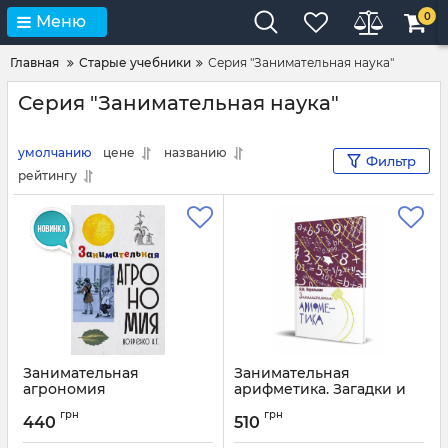
0
Меню
Главная
Старые учебники
Серия "Занимательная наука"
Серия "Занимательная наука"
умолчанию
цене
названию
Фильтр
рейтингу
Занимательная
Занимательная
агрономия
арифметика. Загадки и
диковинки в мире чисел
Артикул:
3035
грн
грн
440
510
Артикул:
1983