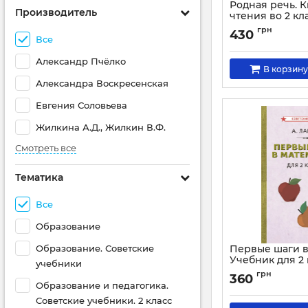
Родная речь. К
Производитель
чтения во 2 кл
начальной шк
грн
430
Все
Артикул:
1568
Александр Пчёлко
В корзину
Александра Воскресенская
Евгения Соловьева
Жилкина А.Д., Жилкин В.Ф.
Смотреть все
Тематика
Все
Образование
Образование. Советские
Первые шаги в
Учебник для 2 
учебники
Артикул:
3068
грн
360
Образование и педагогика.
Советские учебники. 2 класс