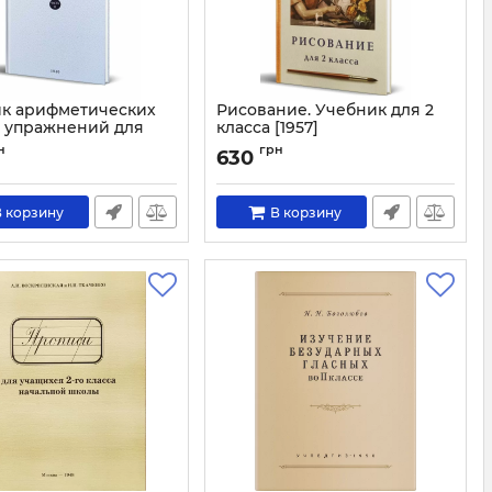
к арифметических
Рисование. Учебник для 2
и упражнений для
класса [1957]
ной школы. Часть 2
Артикул:
3001
н
грн
630
1563
 корзину
В корзину