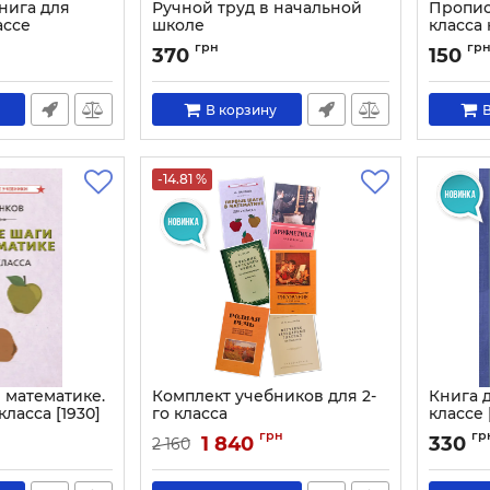
нига для
Ручной труд в начальной
Пропис
ассе
школе
класса
олы
Артикул:
1209
Артикул:
грн
гр
370
150
В корзину
В
-14.81 %
 математике.
Комплект учебников для 2-
Книга д
класса [1930]
го класса
классе 
Артикул:
4237
Артикул:
грн
гр
1 840
330
2 160