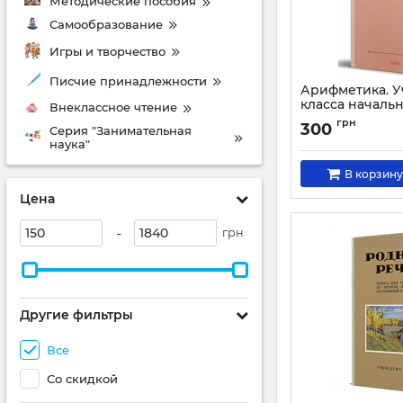
Методические пособия
Самообразование
Игры и творчество
Писчие принадлежности
Арифметика. У
класса началь
Внеклассное чтение
Артикул:
1569
грн
300
Серия "Занимательная
наука"
В корзину
Цена
-
грн
Другие фильтры
Все
Со скидкой