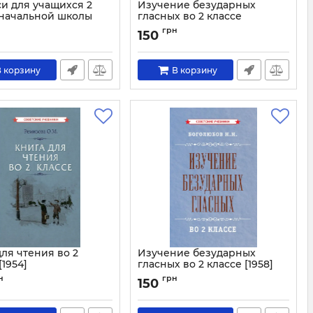
и для учащихся 2
Изучение безударных
 начальной школы
гласных во 2 классе
1581
Артикул:
1775
н
грн
150
 корзину
В корзину
ля чтения во 2
Изучение безударных
[1954]
гласных во 2 классе [1958]
3044
Артикул:
3218
н
грн
150