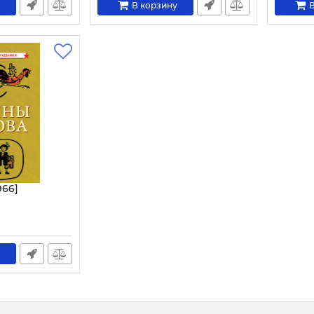
В корзину
В
966]