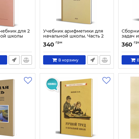
чебник для 2
Учебник арифметики для
Сборни
ной школы
начальной школы. Часть 2
задач 
началь
Артикул:
1567
грн
гр
340
360
Артикул:
В корзину
В