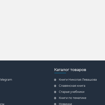
Каталог товаров
Telegram
Книги Николая Левашова
Славянская книга
Старые учебники
Книги по тематике
осы
Новинки