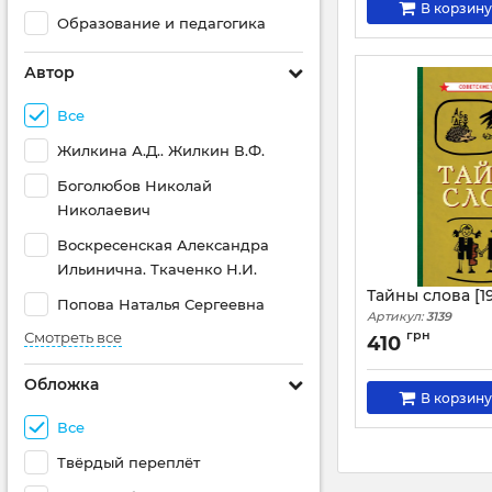
В корзину
Образование и педагогика
Автор
Все
Жилкина А.Д.. Жилкин В.Ф.
Боголюбов Николай
Николаевич
Воскресенская Александра
Ильинична. Ткаченко Н.И.
Тайны слова [1
Попова Наталья Сергеевна
Артикул:
3139
грн
Смотреть все
410
Обложка
В корзину
Все
Твёрдый переплёт