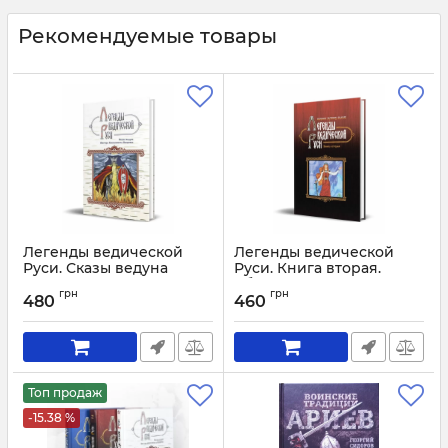
Рекомендуемые товары
Легенды ведической
Легенды ведической
Руси. Сказы ведуна
Руси. Книга вторая.
Виктора Аполлоновича
Сборник русских сказок
грн
грн
Смирнова
480
460
Артикул:
1978
Артикул:
1906
Топ продаж
-15.38 %