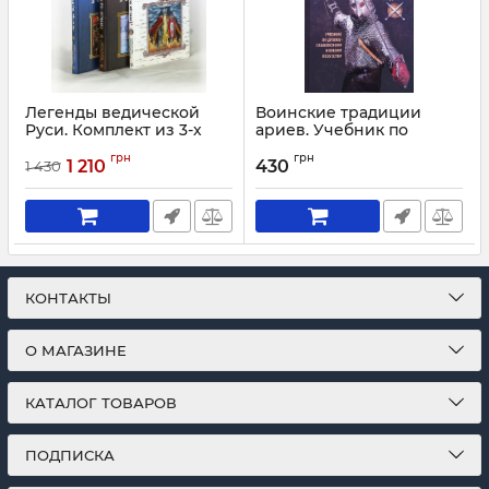
Легенды ведической
Воинские традиции
Руси. Комплект из 3-х
ариев. Учебник по
книг
древнеславянскому
грн
грн
боевому искусству
1 210
430
1 430
Артикул:
1599
Артикул:
1973
КОНТАКТЫ
О МАГАЗИНЕ
КАТАЛОГ ТОВАРОВ
ПОДПИСКА